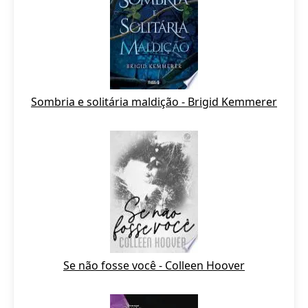
Sombria e solitária maldição - Brigid Kemmerer
Se não fosse você - Colleen Hoover