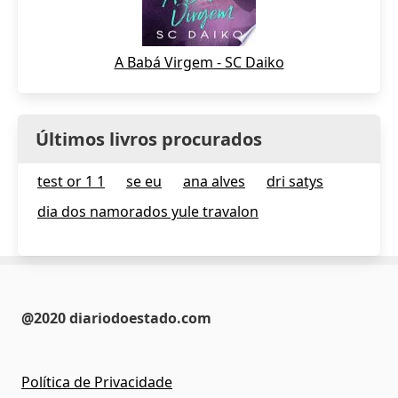
A Babá Virgem - SC Daiko
Últimos livros procurados
test or 1 1
se eu
ana alves
dri satys
dia dos namorados yule travalon
@2020 diariodoestado.com
Política de Privacidade