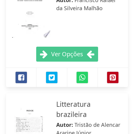
Autor:
Francisco Rafael
da Silveira Malhão
Ver Opções
Litteratura
brazileira
Autor:
Tristão de Alencar
Araripe Júnior