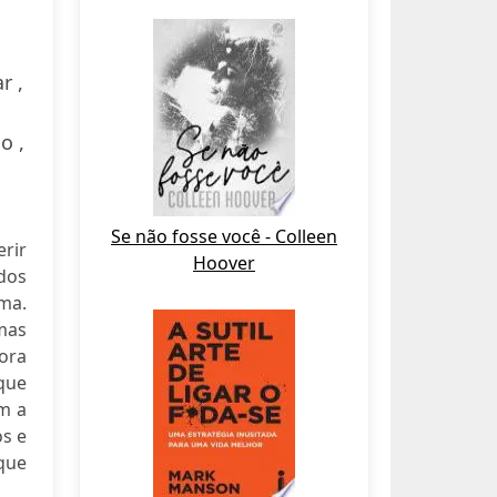
r ,
o ,
Se não fosse você - Colleen
erir
Hoover
dos
sma.
rmas
 ora
que
m a
os e
que