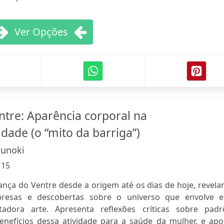
Ver Opções
ntre: Aparência corporal na
ade (o “mito da barriga”)
sunoki
:
15
Dança do Ventre desde a origem até os dias de hoje, revel
resas e descobertas sobre o universo que envolve e
tadora arte. Apresenta reflexões críticas sobre padr
enefícios dessa atividade para a saúde da mulher, e apo