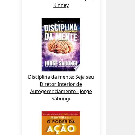
Kinney
Disciplina da mente: Seja seu
Diretor Interior de
Autogerenciamento - Jorge
Sabongi