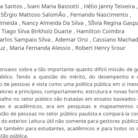
 Santos , Ivani Maria Bassotti , Hélio Janny Teixeira ,
 SÉrgio Mattoso SalomÃo , Fernando Nascimento ,
meida , Nancy Almeida Da Silva , SÍlvia Regina Gaspa
, Tiago Silva Birkholz Duarte , Hamilton Coimbra
Carlos Sampaio Silva , Ademar Orsi , Cassiano Machad
z , Maria Fernanda Alessio , Robert Henry Srour
nsaios sobre a tão importante quanto difícil missão de g
úblico. Tendo a questão do mérito, do desempenho e 
ão de pessoas é vista como uma política pública em si me
 valores e princípios, comportamento, estrutura e novas fo
abalho no setor público são tratadas em ensaios baseados
tores e acadêmicos, ora em pesquisas e mapeamentos 
tão de pessoas no setor público paulista e compará-la co
do exterior. Leitura útil não somente para gestores públic
as também para estudantes, acadêmicos e para todos os 
tão pública.