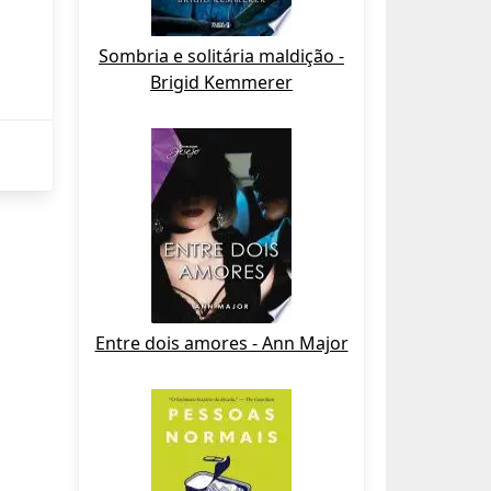
Sombria e solitária maldição -
Brigid Kemmerer
Entre dois amores - Ann Major