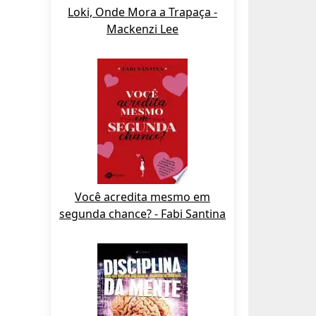
Loki, Onde Mora a Trapaça -
Mackenzi Lee
Você acredita mesmo em
segunda chance? - Fabi Santina