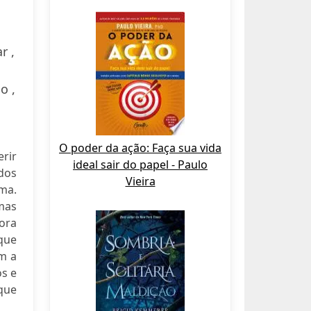
r ,
o ,
O poder da ação: Faça sua vida
erir
ideal sair do papel - Paulo
dos
Vieira
sma.
rmas
 ora
que
m a
os e
que