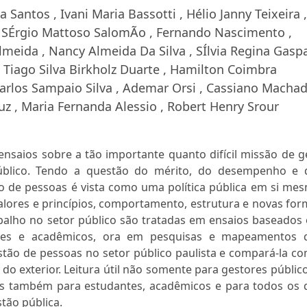
 Santos , Ivani Maria Bassotti , Hélio Janny Teixeira ,
 SÉrgio Mattoso SalomÃo , Fernando Nascimento ,
meida , Nancy Almeida Da Silva , SÍlvia Regina Gaspa
, Tiago Silva Birkholz Duarte , Hamilton Coimbra
Carlos Sampaio Silva , Ademar Orsi , Cassiano Machad
z , Maria Fernanda Alessio , Robert Henry Srour
nsaios sobre a tão importante quanto difícil missão de g
úblico. Tendo a questão do mérito, do desempenho e 
ão de pessoas é vista como uma política pública em si me
 valores e princípios, comportamento, estrutura e novas fo
abalho no setor público são tratadas em ensaios baseados
tores e acadêmicos, ora em pesquisas e mapeamentos 
tão de pessoas no setor público paulista e compará-la co
do exterior. Leitura útil não somente para gestores públic
as também para estudantes, acadêmicos e para todos os 
tão pública.