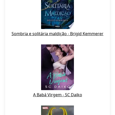
Sombria e solitária maldição - Brigid Kemmerer
A Babá Virgem - SC Daiko