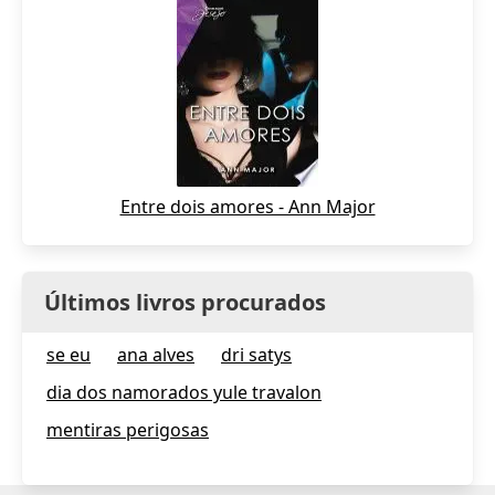
Entre dois amores - Ann Major
Últimos livros procurados
se eu
ana alves
dri satys
dia dos namorados yule travalon
mentiras perigosas