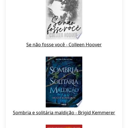
Se não fosse você - Colleen Hoover
Sombria e solitária maldição - Brigid Kemmerer