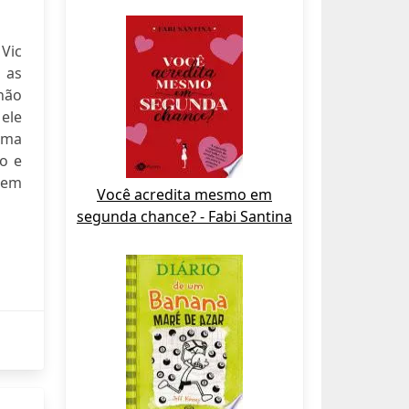
 Vic
 as
 não
ele
uma
o e
 nem
Você acredita mesmo em
segunda chance? - Fabi Santina