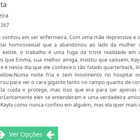
ita
eira
:
267
 sonhou em ser enfermeira. Com uma mãe depressiva e 
pai homossexual que a abandonou ao lado da mulher 
 existe, o trabalho é uma fuga da triste realidade em 
s que Emma, sua melhor amiga, insistiu que saíssem, Kay 
 é nesse dia que ele conhece o tão falado quarterback, l
eilow.Numa noite fria e sem movimento no hospital o
arou para ver o cara gigante tanto no campo quanto de co
Ela cuida e protege, mas isso que era para ser apenas 
or.Lentamente eles se entenderam e uma verdadeira amiz
m Kayla como nunca confiou em alguém, mas ela quer mais 
Ver Opções