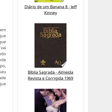
Diário de um Banana 8 - Jeff
Kinney
sem
que
que
vai
indo
nde
rpo,
seu
Bíblia Sagrada - Almeida
ade
Revista e Corrigida 1969
que