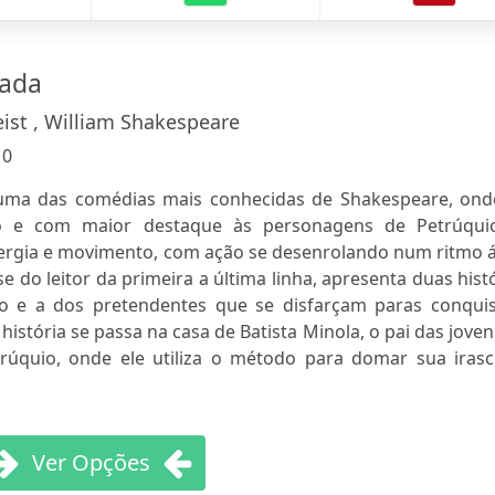
ada
eist , William Shakespeare
:
0
ma das comédias mais conhecidas de Shakespeare, ond
o e com maior destaque às personagens de Petrúqui
nergia e movimento, com ação se desenrolando num ritmo á
e do leitor da primeira a última linha, apresenta duas hist
io e a dos pretendentes que se disfarçam paras conquis
história se passa na casa de Batista Minola, o pai das joven
úquio, onde ele utiliza o método para domar sua irascí
Ver Opções