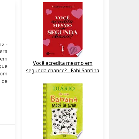
s -
era
vem
Você acredita mesmo em
que
segunda chance? - Fabi Santina
Com
 de