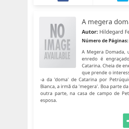
A megera dom
Autor:
Hildegard F
Número de Páginas
A Megera Domada, u
enredo é engraçad
Catarina. Cheia de e
que prende o interess
-a da 'doma' de Catarina por Petrúqu
Bianca, a irmã da 'megera'. Boa parte da 
outra parte, na casa de campo de Petr
esposa.