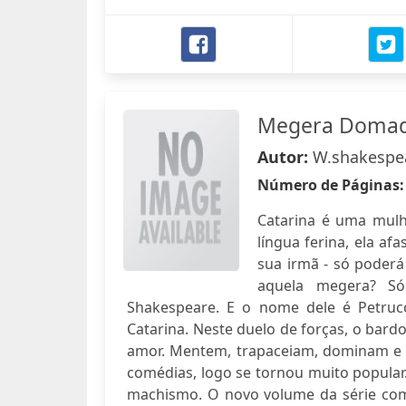
Megera Domad
Autor:
W.shakespea
Número de Páginas
Catarina é uma mulh
língua ferina, ela a
sua irmã - só poder
aquela megera? Só
Shakespeare. E o nome dele é Petru
Catarina. Neste duelo de forças, o bard
amor. Mentem, trapaceiam, dominam e
comédias, logo se tornou muito popular.
machismo. O novo volume da série com