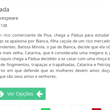
ada
kespeare
:
138
um rico comerciante de Pisa, chega a Pádua para estudar
go se apaixona por Bianca, filha caçula de um rico mercad
ndentes. Batista Minola, o pai de Bianca, decide que ela s
ha mais velha, Catarina, que é considerada uma megera e,
rúquio chega a Pádua decidido a se casar com uma moça 
de fingimentos, trapaças e trapalhadas, Catarina e Petrú
rso em que defende que as mulheres devem amor, doçu
 que são seus amos e senhores.
Ver Opções