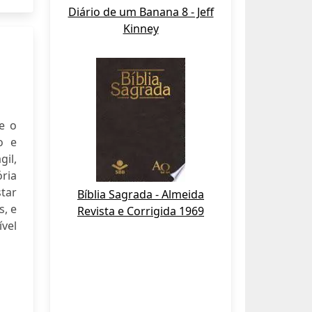
Diário de um Banana 8 - Jeff
Kinney
e o
o e
gil,
ória
tar
Bíblia Sagrada - Almeida
s, e
Revista e Corrigida 1969
vel