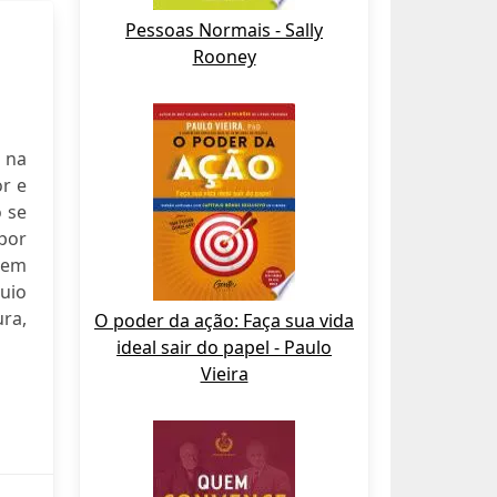
Pessoas Normais - Sally
Rooney
 na
or e
ó se
 por
bem
quio
ra,
O poder da ação: Faça sua vida
ideal sair do papel - Paulo
Vieira