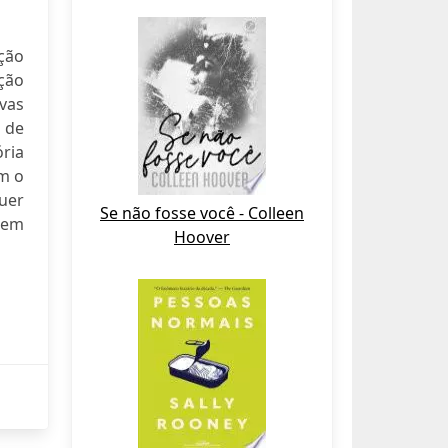
ção
ção
vas
 de
ria
em o
uer
Se não fosse você - Colleen
 em
Hoover