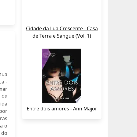
Cidade da Lua Crescente - Casa
de Terra e Sangue (Vol. 1)
sua
ca -
mar
 de
ida
Entre dois amores - Ann Major
 por
ras
ca o
 do