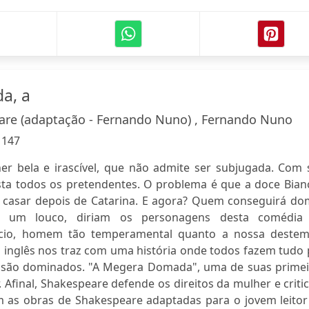
a, a
re (adaptação - Fernando Nuno) , Fernando Nuno
:
147
er bela e irascível, que não admite ser subjugada. Com 
fasta todos os pretendentes. O problema é que a doce Bian
á casar depois de Catarina. E agora? Quem conseguirá do
 um louco, diriam os personagens desta comédia
ccio, homem tão temperamental quanto a nossa destem
o inglês nos traz com uma história onde todos fazem tudo
 são dominados. "A Megera Domada", uma de suas primei
 Afinal, Shakespeare defende os direitos da mulher e criti
 as obras de Shakespeare adaptadas para o jovem leitor