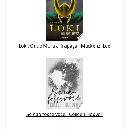
Loki, Onde Mora a Trapaça - Mackenzi Lee
Se não fosse você - Colleen Hoover