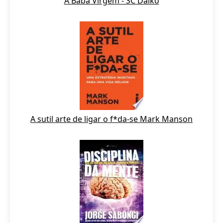
A Babá Virgem - SC Daiko
A sutil arte de ligar o f*da-se Mark Manson