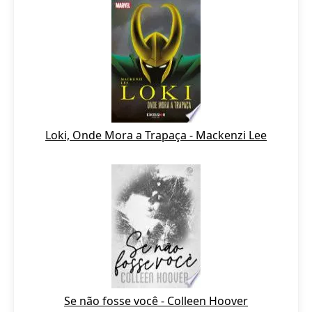
Loki, Onde Mora a Trapaça - Mackenzi Lee
Se não fosse você - Colleen Hoover