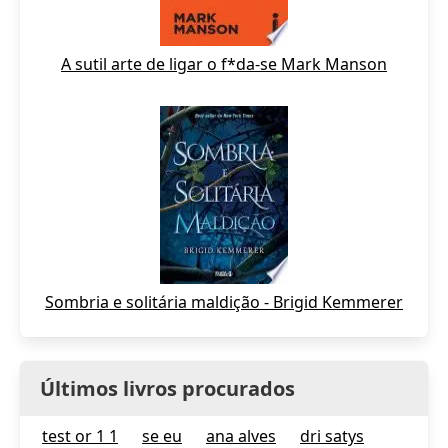
A sutil arte de ligar o f*da-se Mark Manson
Sombria e solitária maldição - Brigid Kemmerer
Últimos livros procurados
test or 1 1
se eu
ana alves
dri satys