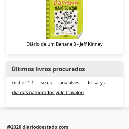
Diário de um Banana 8 - Jeff Kinney
Últimos livros procurados
test or 1 1
se eu
ana alves
dri satys
dia dos namorados yule travalon
@2020 diariodoestado.com