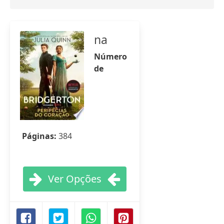
na
Número
de
Páginas:
384
Ver Opções