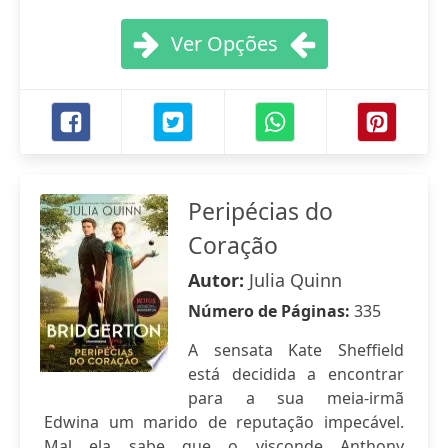
Ver Opções
Peripécias do
Coração
Autor:
Julia Quinn
Número de Páginas:
335
A sensata Kate Sheffield
está decidida a encontrar
para a sua meia-irmã
Edwina um marido de reputação impecável.
Mal ela sabe que o visconde Anthony