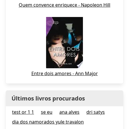
Quem convence enriquece - Napoleon Hill
Entre dois amores - Ann Major
Últimos livros procurados
test or 1 1
se eu
ana alves
dri satys
dia dos namorados yule travalon