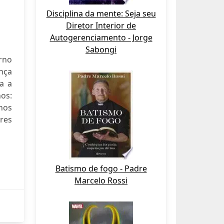
Disciplina da mente: Seja seu
Diretor Interior de
Autogerenciamento - Jorge
Sabongi
rno
nça
a a
nos:
hos
res
Batismo de fogo - Padre
Marcelo Rossi