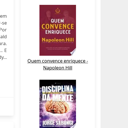
mem
-se
 Por
rald
ra.
.. E
y...
Quem convence enriquece -
Napoleon Hill