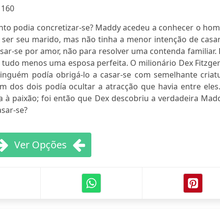
:
160
ento podia concretizar-se? Maddy acedeu a conhecer o ho
ser seu marido, mas não tinha a menor intenção de casar
asar-se por amor, não para resolver uma contenda familiar.
r tudo menos uma esposa perfeita. O milionário Dex Fitzge
ninguém podía obrigá-lo a casar-se com semelhante criatu
 dos dois podía ocultar a atracção que havia entre eles.
 à paixão; foi então que Dex descobriu a verdadeira Madd
sar-se?
Ver Opções