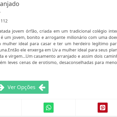
anjado
r
:
112
atada jovem órfão, criada em um tradicional colégio inte
é um jovem, bonito e arrogante milionário com uma doe
 mulher ideal para casar e ter um herdeiro legítimo par
una.Então ele enxerga em Liv a mulher ideal para seus pla
ada e virgem...Um casamento arranjado e assim dois camin
ontém leves cenas de erotismo, desaconselhadas para meno
Ver Opções