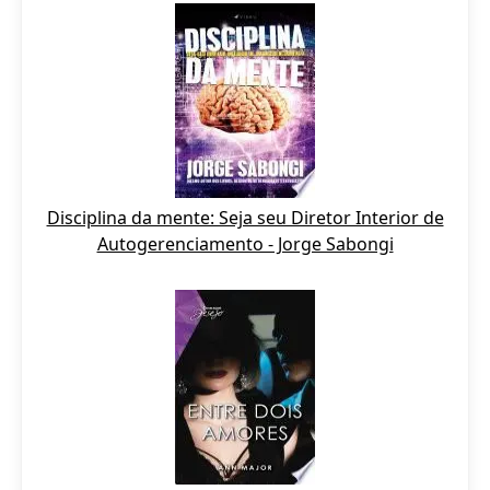
Disciplina da mente: Seja seu Diretor Interior de
Autogerenciamento - Jorge Sabongi