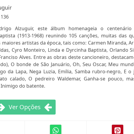
uguir
:
136
rigo Alzuguir, este álbum homenageia o centenário
aptista (1913-1968) reunindo 105 canções, muitas das qu
 maiores artistas da época, tais como: Carmen Miranda, A
ldas, Cyro Monteiro, Linda e Dyrcinha Baptista, Orlando Si
 Franciso Alves. Entre as obras deste cancioneiro, destacam
undo), O bonde de São Januário, Oh, Seu Oscar, Meu mund
go da Lapa, Nega Luzia, Emília, Samba rubro-negro, E o j
ulato calado, O pedreiro Waldemar, Ganha-se pouco, ma
e Inimigo do batente.
Ver Opções