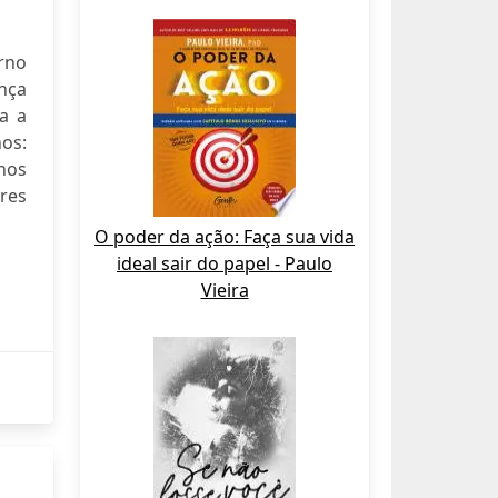
rno
nça
a a
nos:
hos
res
O poder da ação: Faça sua vida
ideal sair do papel - Paulo
Vieira