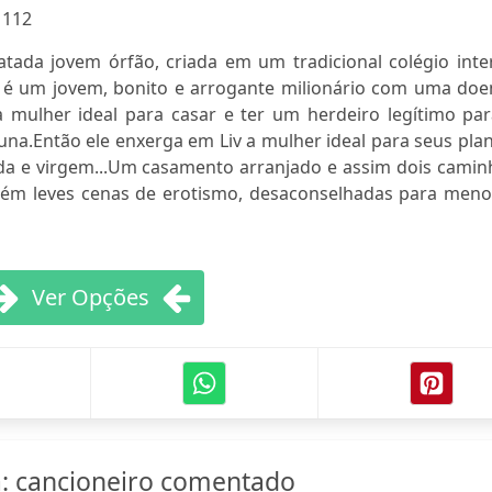
:
112
atada jovem órfão, criada em um tradicional colégio inte
é um jovem, bonito e arrogante milionário com uma doe
 mulher ideal para casar e ter um herdeiro legítimo par
una.Então ele enxerga em Liv a mulher ideal para seus pla
ada e virgem...Um casamento arranjado e assim dois camin
ontém leves cenas de erotismo, desaconselhadas para meno
Ver Opções
a: cancioneiro comentado