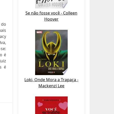
Se não fosse você - Colleen
Hoover
 do
ais
racy
lva,
-se:
o é
uiz
s é
Loki, Onde Mora a Trapaça -
Mackenzi Lee