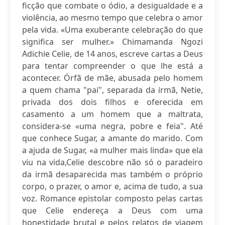
ficção que combate o ódio, a desigualdade e a
violência, ao mesmo tempo que celebra o amor
pela vida. «Uma exuberante celebração do que
significa ser mulher.» Chimamanda Ngozi
Adichie Celie, de 14 anos, escreve cartas a Deus
para tentar compreender o que lhe está a
acontecer. Órfã de mãe, abusada pelo homem
a quem chama "pai", separada da irmã, Netie,
privada dos dois filhos e oferecida em
casamento a um homem que a maltrata,
considera-se «uma negra, pobre e feia". Até
que conhece Sugar, a amante do marido. Com
a ajuda de Sugar, «a mulher mais linda» que ela
viu na vida,Celie descobre não só o paradeiro
da irmã desaparecida mas também o próprio
corpo, o prazer, o amor e, acima de tudo, a sua
voz. Romance epistolar composto pelas cartas
que Celie endereça a Deus com uma
honestidade brutal e pelos relatos de viagem