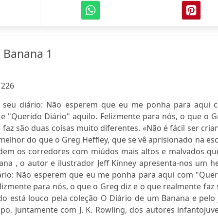
m Banana 1
:
226
 seu diário: Não esperem que eu me ponha para aqui 
 e "Querido Diário" aquilo. Felizmente para nós, o que o 
 faz são duas coisas muito diferentes. «Não é fácil ser cria
melhor do que o Greg Heffley, que se vê aprisionado na es
idem os corredores com miúdos mais altos e malvados que
a , o autor e ilustrador Jeff Kinney apresenta-nos um he
iário: Não esperem que eu me ponha para aqui com "Quer
Felizmente para nós, o que o Greg diz e o que realmente faz
o está louco pela coleção O Diário de um Banana e pelo J
opo, juntamente com J. K. Rowling, dos autores infantojuv