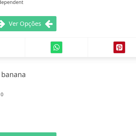
dependent
Ver Opções
m banana
:
0