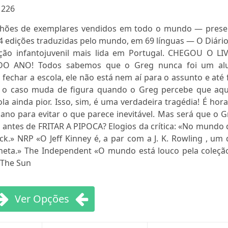
:
226
lhões de exemplares vendidos em todo o mundo — prese
4 edições traduzidas pelo mundo, em 69 línguas — O Diári
ão infantojuvenil mais lida em Portugal. CHEGOU O LI
 ANO! Todos sabemos que o Greg nunca foi um al
char a escola, ele não está nem aí para o assunto e até 
ue o caso muda de figura quando o Greg percebe que aqu
la ainda pior. Isso, sim, é uma verdadeira tragédia! É hor
ano para evitar o que parece inevitável. Mas será que o 
ta antes de FRITAR A PIPOCA? Elogios da crítica: «No mundo
ock.» NRP «O Jeff Kinney é, a par com a J. K. Rowling , um
aneta.» The Independent «O mundo está louco pela coleçã
 The Sun
Ver Opções