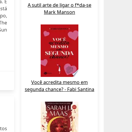
. E
A sutil arte de ligar o f*da-se
stá
Mark Manson
opo,
The
Sun
Você acredita mesmo em
segunda chance? - Fabi Santina
otos