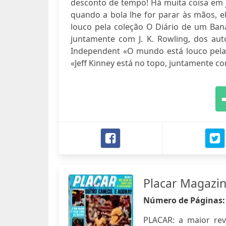
desconto de tempo! Há muita coisa em j
quando a bola lhe for parar às mãos, 
louco pela coleção O Diário de um Bana
juntamente com J. K. Rowling, dos au
Independent «O mundo está louco pela 
«Jeff Kinney está no topo, juntamente com
Placar Magazi
Número de Páginas
PLACAR: a maior revis