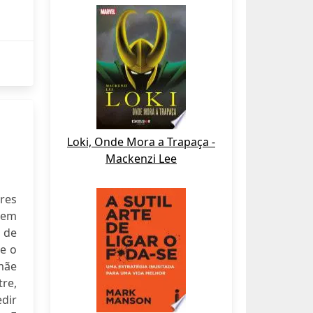
Loki, Onde Mora a Trapaça -
Mackenzi Lee
ares
 em
 de
e o
mãe
re,
dir