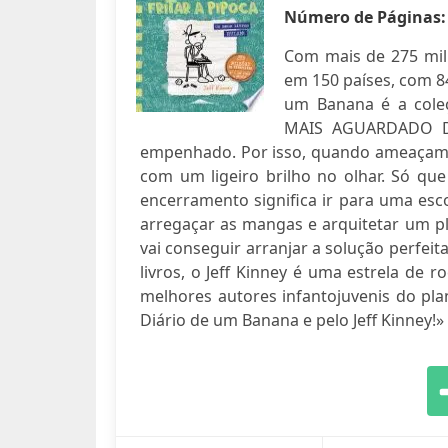
Número de Páginas
Com mais de 275 mi
em 150 países, com 8
um Banana é a coleç
MAIS AGUARDADO DO
empenhado. Por isso, quando ameaçam fe
com um ligeiro brilho no olhar. Só q
encerramento significa ir para uma esco
arregaçar as mangas e arquitetar um pl
vai conseguir arranjar a solução perfei
livros, o Jeff Kinney é uma estrela de r
melhores autores infantojuvenis do pl
Diário de um Banana e pelo Jeff Kinney!»