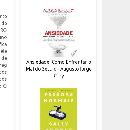
nte
o de
VRO
uno
fica
ele
a de
Ansiedade: Como Enfrentar o
Greg
Mal do Século - Augusto Jorge
 dos
Cury
 dos
o O