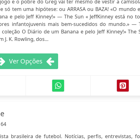
ogo e o pobre do Greg vai ter mesmo de vestir a camisola
ele só tem uma hipótese: ou ARRASA ou BAZA! «O mundo e
na e pelo Jeff Kinney!» — The Sun « JeffKinney está no t
tores infantojuvenis mais bem-sucedidos do mundo.» — 
coleção O Diário de um Banana e pelo Jeff Kinney!» The 
 J. K. Rowling, dos...
Ver Opções
ne
:
64
ta brasileira de futebol. Notícias, perfis, entrevistas, f