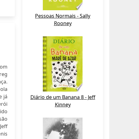
Pessoas Normais - Sally
Rooney
com
Greg
nça.
cola
 já
Diário de um Banana 8 - Jeff
rói
Kinney
ido
 são
eff
enis