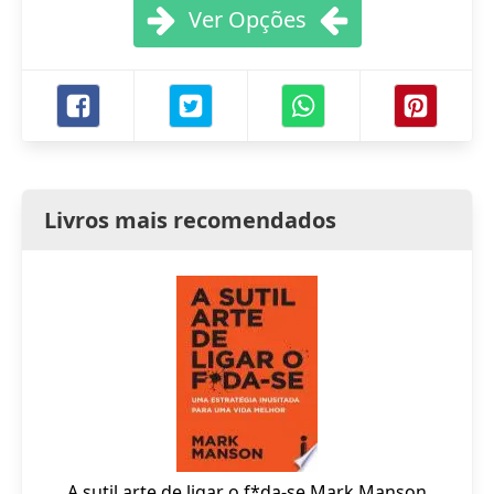
Ver Opções
Livros mais recomendados
A sutil arte de ligar o f*da-se Mark Manson