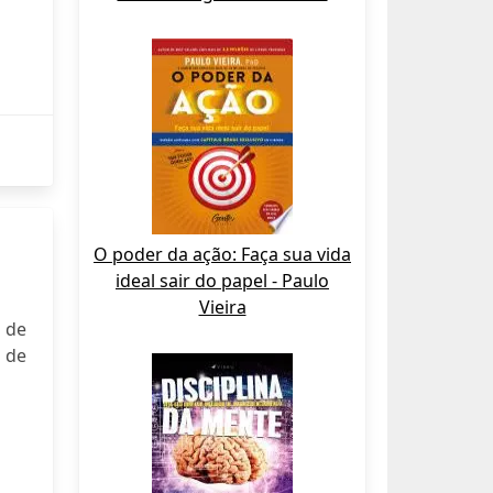
O poder da ação: Faça sua vida
ideal sair do papel - Paulo
Vieira
 de
 de