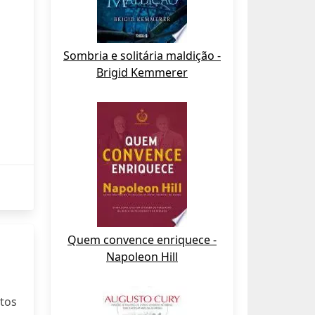
Sombria e solitária maldição -
Brigid Kemmerer
Quem convence enriquece -
Napoleon Hill
otos