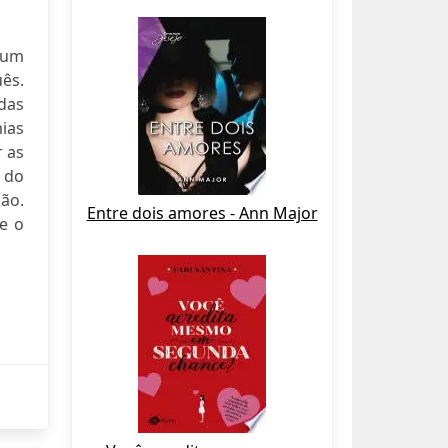
 um
ês.
das
ias
r as
 do
ção.
Entre dois amores - Ann Major
e o