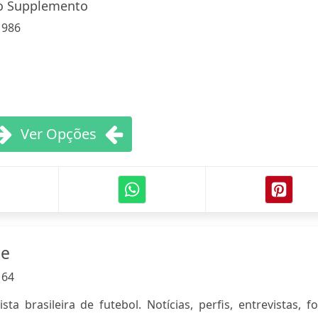
Do Supplemento
:
986
Ver Opções
ne
:
64
ta brasileira de futebol. Notícias, perfis, entrevistas, f