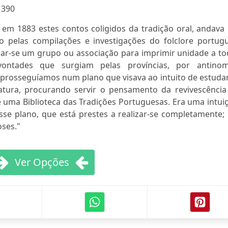
:
390
em 1883 estes contos coligidos da tradição oral, andava
o pelas compilações e investigações do folclore portugu
mar-se um grupo ou associação para imprimir unidade a to
ontades que surgiam pelas províncias, por antinom
ós prosseguíamos num plano que visava ao intuito de estuda
ratura, procurando servir o pensamento da revivescência
 uma Biblioteca das Tradições Portuguesas. Era uma intui
se plano, que está prestes a realizar-se completamente; 
oses."
Ver Opções