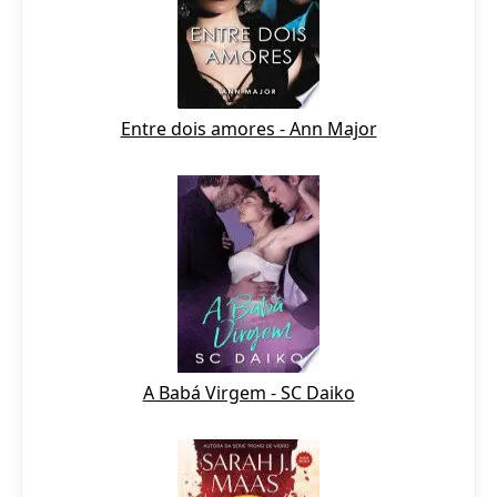
Entre dois amores - Ann Major
A Babá Virgem - SC Daiko