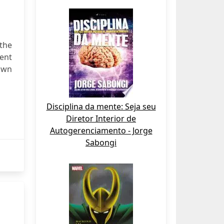
the
rent
own
Disciplina da mente: Seja seu
Diretor Interior de
Autogerenciamento - Jorge
Sabongi