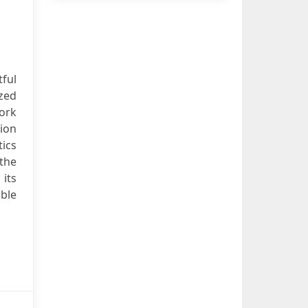
ful
ized
ork
tion
tics
 the
its
able