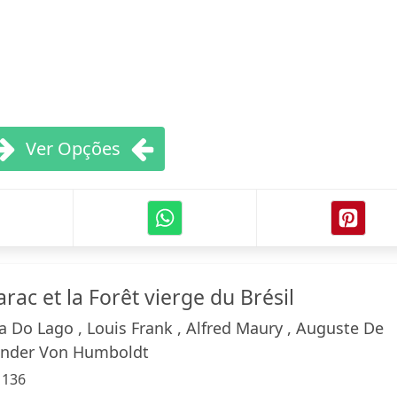
Ver Opções
rac et la Forêt vierge du Brésil
a Do Lago , Louis Frank , Alfred Maury , Auguste De
exander Von Humboldt
:
136