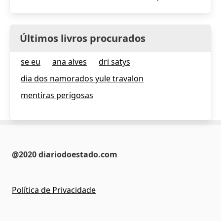
Últimos livros procurados
se eu
ana alves
dri satys
dia dos namorados yule travalon
mentiras perigosas
@2020 diariodoestado.com
Política de Privacidade