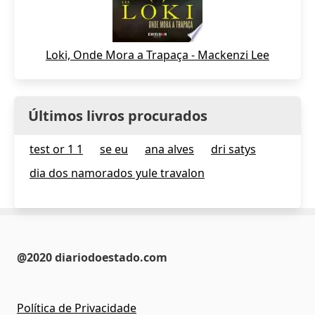
Loki, Onde Mora a Trapaça - Mackenzi Lee
Últimos livros procurados
test or 1 1
se eu
ana alves
dri satys
dia dos namorados yule travalon
@2020 diariodoestado.com
Política de Privacidade