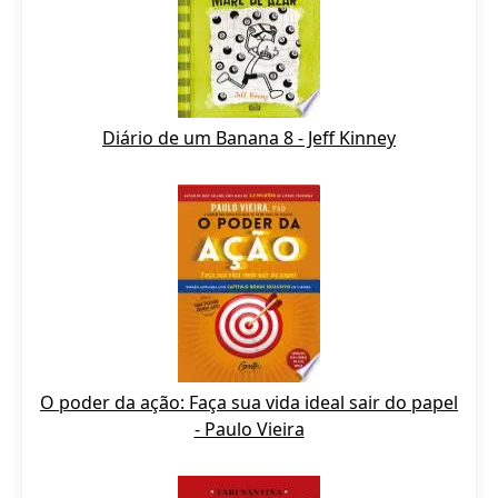
Diário de um Banana 8 - Jeff Kinney
O poder da ação: Faça sua vida ideal sair do papel
- Paulo Vieira