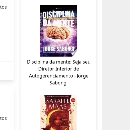
otos
Disciplina da mente: Seja seu
Diretor Interior de
Autogerenciamento - Jorge
Sabongi
otos