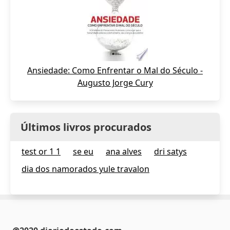
Ansiedade: Como Enfrentar o Mal do Século -
Augusto Jorge Cury
Últimos livros procurados
test or 1 1
se eu
ana alves
dri satys
dia dos namorados yule travalon