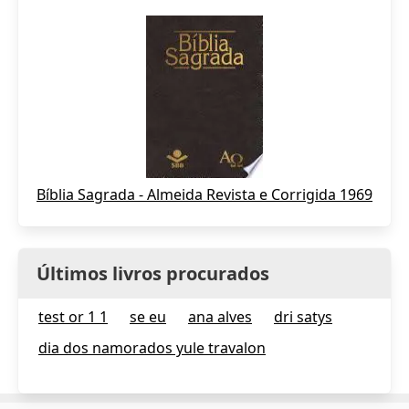
Bíblia Sagrada - Almeida Revista e Corrigida 1969
Últimos livros procurados
test or 1 1
se eu
ana alves
dri satys
dia dos namorados yule travalon