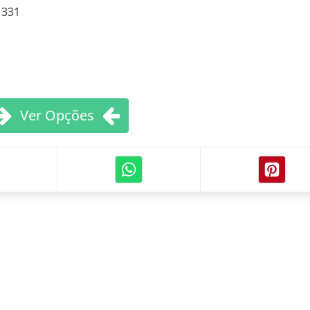
:
331
Ver Opções