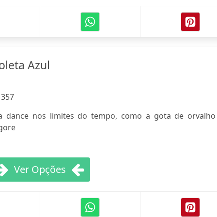
leta Azul
:
357
a dance nos limites do tempo, como a gota de orvalho
agore
Ver Opções