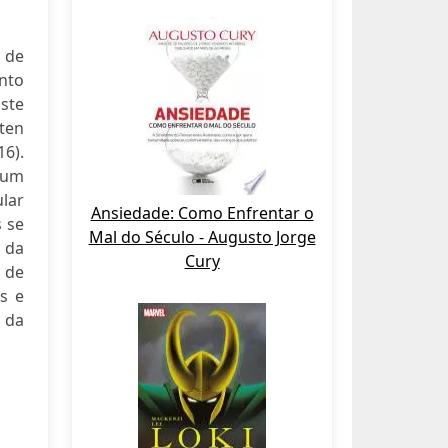
 de
nto
iste
ten
6).
 um
ular
Ansiedade: Como Enfrentar o
s se
Mal do Século - Augusto Jorge
 da
Cury
 de
es e
 da