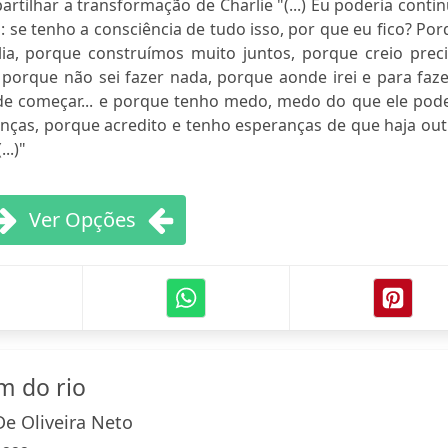
artilhar a transformação de Charlie "(...) Eu poderia conti
: se tenho a consciência de tudo isso, por que eu fico? Po
a, porque construímos muito juntos, porque creio preci
 porque não sei fazer nada, porque aonde irei e para faz
e começar... e porque tenho medo, medo do que ele pode
nças, porque acredito e tenho esperanças de que haja out
..)"
Ver Opções
m do rio
e Oliveira Neto