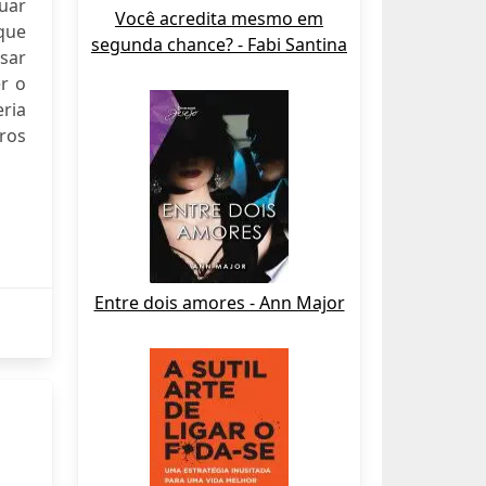
nuar
Você acredita mesmo em
rque
segunda chance? - Fabi Santina
sar
er o
ria
ros
Entre dois amores - Ann Major