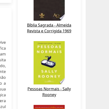
Bíblia Sagrada - Almeida
Revista e Corrigida 1969
ive
fica
inam
ita
do,
nte
não
o a
Pessoas Normais - Sally
 sua
Rooney
gica
 era
azul