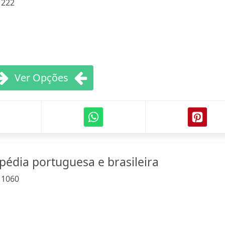
:
222
Ver Opções
pédia portuguesa e brasileira
:
1060