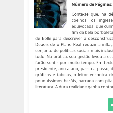
Número de Páginas
Conta-se que, na d
coelhos, os ingles
equivocada, que culmi
fim da bela borbolet
de Bolle para descrever a desconstruç
Depois de o Plano Real reduzir a infl
conjunto de políticas sociais mais incl
tudo. Na prática, sua gestão levou a ec
farão sentir por muito tempo. Em text
presidente, ano a ano, passo a passo,
gráficos e tabelas, o leitor encontra d
pouquíssimos heróis, narrada com pita
literatura. A dura realidade ganha cont