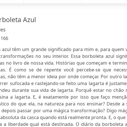
rboleta Azul
res
:
166
a azul têm um grande significado para mim e, para quem v
transformações no seu interior. Essa borboleta azul signi
tas no livro de nossa vida. Histórias que começam e term
s. É como se de repente você percebe-se que necess
s, não têm a menor ideia por onde começar. Por outro la
rer sufocada e rastejando-se feito uma lagarta é justame
deu durante sua vida de lagarta. Porquê estar no chão 
nsina a lagarta. E, é exatamente por isso que faço mençã
ástico do que ela, na natureza para nos ensinar? Desde a
para depois passar por uma mágica transformação? Digo má
o absoluta da casca quando está realmente pronta. E, o que
 a liberdade qual está destinada. O diário da borboleta 