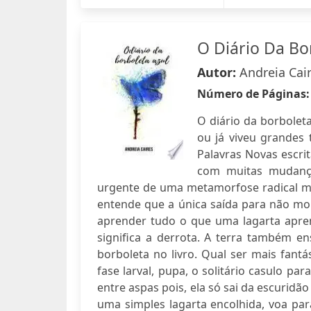
O Diário Da Bo
Autor:
Andreia Cai
Número de Páginas
O diário da borbolet
ou já viveu grandes 
Palavras Novas escri
com muitas mudança
urgente de uma metamorfose radical ma
entende que a única saída para não mor
aprender tudo o que uma lagarta apren
significa a derrota. A terra também e
borboleta no livro. Qual ser mais fant
fase larval, pupa, o solitário casulo 
entre aspas pois, ela só sai da escuridã
uma simples lagarta encolhida, voa para