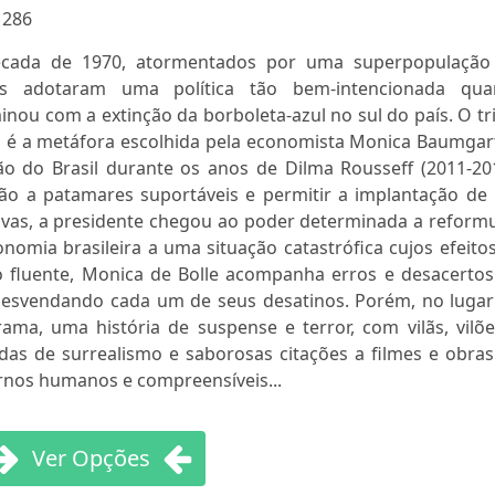
:
286
écada de 1970, atormentados por uma superpopulação
es adotaram uma política tão bem-intencionada qua
nou com a extinção da borboleta-azul no sul do país. O tr
a é a metáfora escolhida pela economista Monica Baumgar
ão do Brasil durante os anos de Dilma Rousseff (2011-201
ação a patamares suportáveis e permitir a implantação de
usivas, a presidente chegou ao poder determinada a reform
onomia brasileira a uma situação catastrófica cujos efeito
o fluente, Monica de Bolle acompanha erros e desacertos
 desvendando cada um de seus desatinos. Porém, no lugar
rama, uma história de suspense e terror, com vilãs, vilõ
das de surrealismo e saborosas citações a filmes e obras
ornos humanos e compreensíveis...
Ver Opções