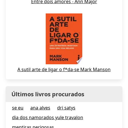
Entre dois amores - Ann Major
A sutil arte de ligar o f*da-se Mark Manson
Últimos livros procurados
se eu
ana alves
dri satys
dia dos namorados yule travalon
mentiras perigosas