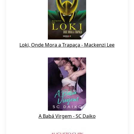
Loki, Onde Mora a Trapaça - Mackenzi Lee
A Babá Virgem - SC Daiko