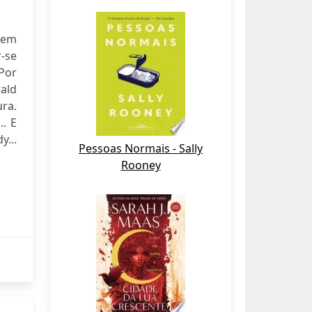
mem
-se
 Por
rald
ra.
.. E
y...
Pessoas Normais - Sally
Rooney