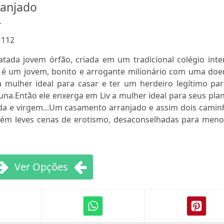
anjado
r
:
112
atada jovem órfão, criada em um tradicional colégio inte
é um jovem, bonito e arrogante milionário com uma doe
 mulher ideal para casar e ter um herdeiro legítimo par
una.Então ele enxerga em Liv a mulher ideal para seus pla
ada e virgem...Um casamento arranjado e assim dois camin
ontém leves cenas de erotismo, desaconselhadas para meno
Ver Opções