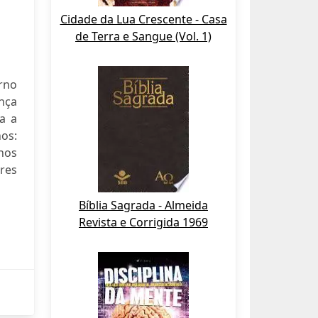
Cidade da Lua Crescente - Casa
de Terra e Sangue (Vol. 1)
rno
nça
a a
nos:
hos
res
Bíblia Sagrada - Almeida
Revista e Corrigida 1969