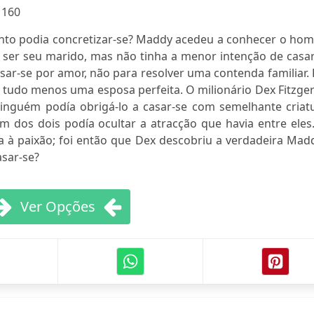
:
160
ento podia concretizar-se? Maddy acedeu a conhecer o ho
ser seu marido, mas não tinha a menor intenção de casar
asar-se por amor, não para resolver uma contenda familiar.
r tudo menos uma esposa perfeita. O milionário Dex Fitzge
ninguém podía obrigá-lo a casar-se com semelhante criatu
 dos dois podía ocultar a atracção que havia entre eles.
 à paixão; foi então que Dex descobriu a verdadeira Madd
sar-se?
Ver Opções