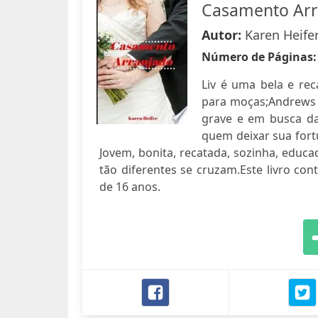
Casamento Arr
Autor:
Karen Heife
Número de Páginas
Liv é uma bela e rec
para moças;Andrews 
grave e em busca da
quem deixar sua fort
Jovem, bonita, recatada, sozinha, educ
tão diferentes se cruzam.Este livro c
de 16 anos.