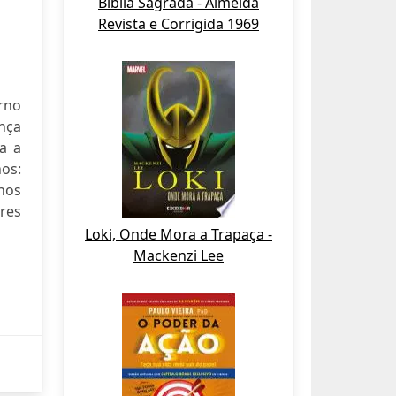
Bíblia Sagrada - Almeida
Revista e Corrigida 1969
rno
nça
a a
nos:
hos
res
Loki, Onde Mora a Trapaça -
Mackenzi Lee