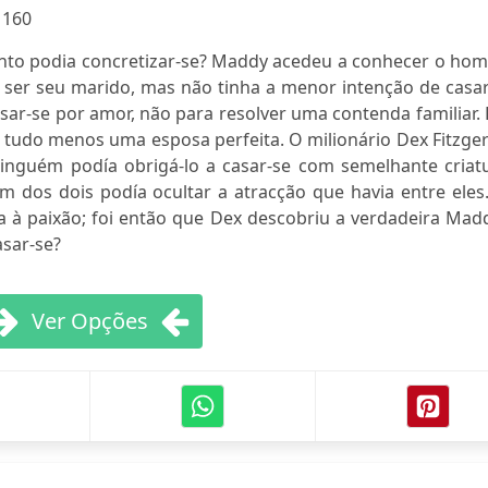
:
160
ento podia concretizar-se? Maddy acedeu a conhecer o ho
ser seu marido, mas não tinha a menor intenção de casar
asar-se por amor, não para resolver uma contenda familiar.
r tudo menos uma esposa perfeita. O milionário Dex Fitzge
ninguém podía obrigá-lo a casar-se com semelhante criatu
 dos dois podía ocultar a atracção que havia entre eles.
 à paixão; foi então que Dex descobriu a verdadeira Madd
sar-se?
Ver Opções