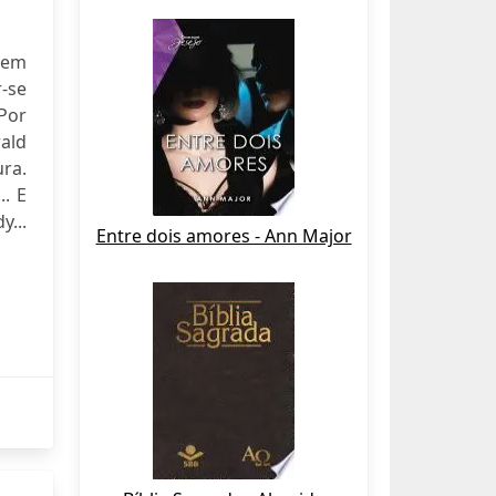
mem
-se
 Por
rald
ra.
.. E
y...
Entre dois amores - Ann Major