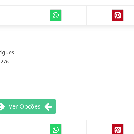
rigues
:
276
Ver Opções