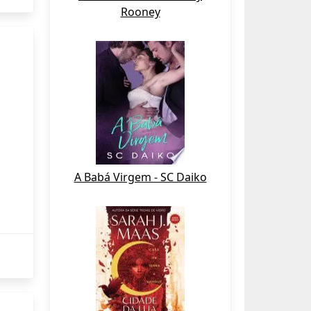
Rooney
A Babá Virgem - SC Daiko