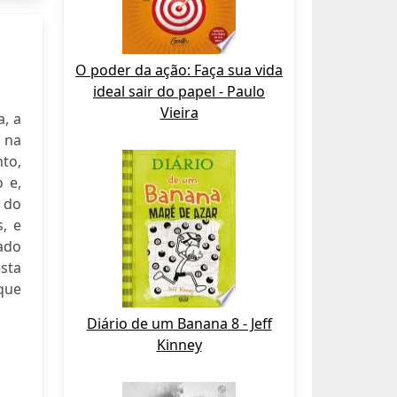
O poder da ação: Faça sua vida
ideal sair do papel - Paulo
Vieira
a, a
 na
to,
 e,
 do
, e
hado
sta
que
Diário de um Banana 8 - Jeff
Kinney