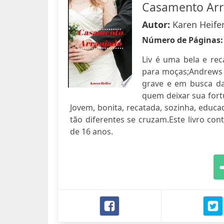
Casamento Arr
Autor:
Karen Heife
Número de Páginas
Liv é uma bela e rec
para moças;Andrews 
grave e em busca da
quem deixar sua fort
Jovem, bonita, recatada, sozinha, educ
tão diferentes se cruzam.Este livro c
de 16 anos.