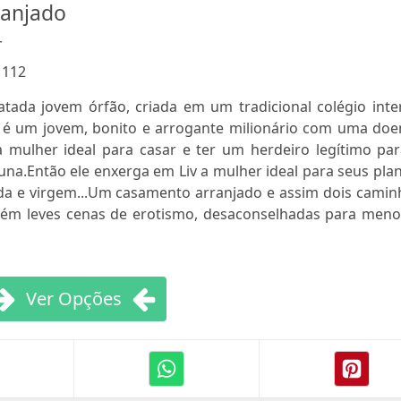
anjado
r
:
112
atada jovem órfão, criada em um tradicional colégio inte
é um jovem, bonito e arrogante milionário com uma doe
 mulher ideal para casar e ter um herdeiro legítimo par
una.Então ele enxerga em Liv a mulher ideal para seus pla
ada e virgem...Um casamento arranjado e assim dois camin
ontém leves cenas de erotismo, desaconselhadas para meno
Ver Opções