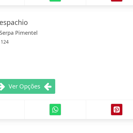
espachio
Serpa Pimentel
:
124
Ver Opções