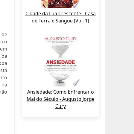
Cidade da Lua Crescente - Casa
de Terra e Sangue (Vol. 1)
 de
tro
 bem
e da
ropa
está
nto
 na
 não
Ansiedade: Como Enfrentar o
Mal do Século - Augusto Jorge
Cury