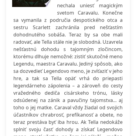
nechala uniesť magickým
svetom Caravalu. Konečne
sa vymanila z područia despotického otca a
sestru Scarlett zachránila pred nešťastím
dohodnutého sobáša. Teraz by sa obe mali
radovať, ale Tella stále nie je slobodná. Uzavrela
nešťastnú dohodu s tajomným zločincom,
ktorému dlhuje nemožné: zistiť skutočné meno
Legendu, maestra Caravalu. Jediný spôsob, ako
sa dozvedieť Legendovo meno, je zvíťaziť v jeho
hre, a tak sa Tella opäť vrhá do priepasti
legendárneho zápolenia – a zároveň do cesty
vražedného dediča cisárskeho trónu, lásky
odsúdenej na zánik a pavučiny tajomstva... aj
toho o jej matke. Caraval vždy žiadal od svojich
účastníkov chrabrosť, prefíkanosť a obete, no
teraz prestáva byť iba hrou. Ak Tella nedokáže
splniť svoju časť dohody a získať Legendovo