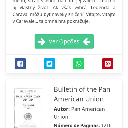
meno, stratí všetko, na čom jej záleží – možno
aj vlastný život. Ak však vyhrá, Legenda a
Caraval môžu byť naveky zničení. Vitajte, vitajte
v Caravale... tajomná hra pokračuje.
Ver Opções
Bulletin of the Pan
American Union
Autor:
Pan American
Union
Número de Páginas:
1216