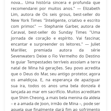
nova... Uma história sincera e profunda que
recomendarei por muitos anos." — Elizabeth
Lim, autora de Os seis grous, best-seller do
New York Times "Inteligente, criativo e escrito
com primor." — Stephanie Garber, autora de
Caraval, best-seller do Sunday Times "Uma
jornada de coração e espírito. Vai fascinar,
encantar e surpreender os leitores." — Juliet
Marillier, premiada autora da série
Sevenwaters Deixe o Fio Vermelho do Destino
te guiar Tempestades terríveis assolam a terra
natal de Mina há gerações. Seu povo acredita
que o Deus do Mar, seu antigo protetor, agora
os amaldiçoa. E, na esperança de apaziguar
sua ira, todos os anos uma bela donzela é
lançada ao mar em sacrifício. Muitos acreditam
que Shim Cheong, a mais bela menina da aldeia
– e a amada de Joon, irmão de Mina –, pode ser
aquela que finalmente dará fim ao sofrimento