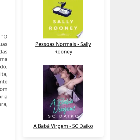
 “O
uas
Pessoas Normais - Sally
das
Rooney
alma
do,
ita,
nte
com
ria
ora,
A Babá Virgem - SC Daiko