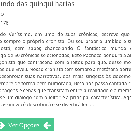
undo das quinquilharias
co
:
176
do Veríssimo, em uma de suas crônicas, escreve que
 é sempre o próprio cronista. Ou seu próprio umbigo e s
le está, sem saber, chancelando O fantástico mundo 
ongo de 50 crônicas selecionadas, Beto Pacheco pendura a 
gonista que contracena com o leitor, para que, desse mo
as que viveu. Nosso cronista tem sempre a metáfora perfe
desenrolar suas narrativas, das mais singelas às doceme
 sempre de forma bem-humorada, Beto nos passa cantada 
onagens e cenas que transitam entre a realidade e a memó
 um diálogo com o leitor, é a principal característica. Ag
 assim você descobrirá e se divertirá lendo.
Ver Opções