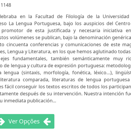
:
1148
ebraba en la Facultad de Filología de la Universidad
eso La Lengua Portuguesa, bajo los auspicios del Centro
 promotor de esta justificada y necesaria iniciativa en
Estos volúmenes se publican, bajo la denominación genéric
to cincuenta conferencias y comunicaciones de este ma
s, Lengua y Literatura, en los que hemos aglutinado todas
os ejes fundamentales, también semánticamente muy ric
o de lengua y cultura de expresión portuguesa: metodolog
lengua (sintaxis, morfología, fonética, léxico…), lingüís
, literatura comparada, literaturas de lengua portuguesa
es fácil conseguir los textos escritos de todos los participa
amente después de su intervención. Nuestra intención fue
u inmediata publicación...
Ver Opções