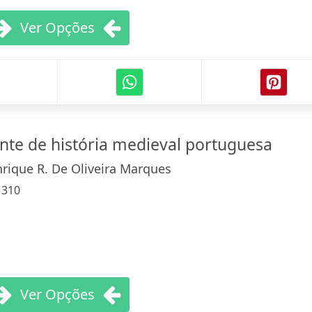
Ver Opções
nte de história medieval portuguesa
rique R. De Oliveira Marques
:
310
Ver Opções