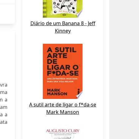
Diário de um Banana 8 - Jeff
Kinney
vra
uma
m a
A sutil arte de ligar o f*da-se
ram
Mark Manson
a a
rata