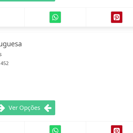
tuguesa
s
:
452
Ver Opções