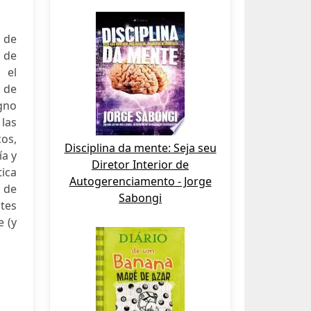
 de
 de
 el
a de
gno
 las
os,
Disciplina da mente: Seja seu
ía y
Diretor Interior de
tica
Autogerenciamento - Jorge
 de
Sabongi
ntes
 (y