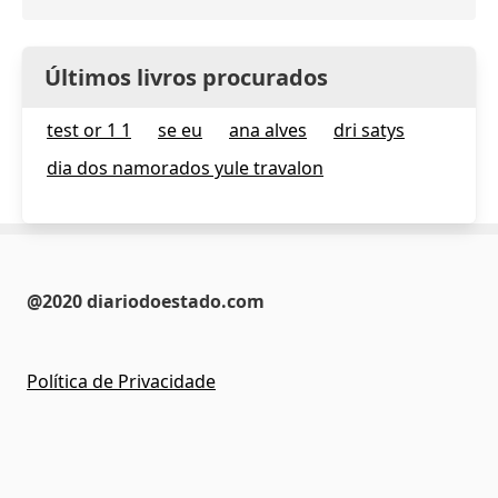
Últimos livros procurados
test or 1 1
se eu
ana alves
dri satys
dia dos namorados yule travalon
@2020 diariodoestado.com
Política de Privacidade