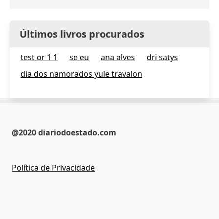
Últimos livros procurados
test or 1 1
se eu
ana alves
dri satys
dia dos namorados yule travalon
@2020 diariodoestado.com
Política de Privacidade