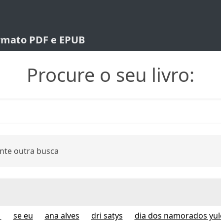
ormato PDF e EPUB
Procure o seu livro:
nte outra busca
1
se eu
ana alves
dri satys
dia dos namorados yul