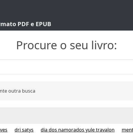
ormato PDF e EPUB
Procure o seu livro:
nte outra busca
lves
dri satys
dia dos namorados yule travalon
ment