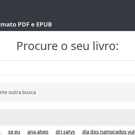
ormato PDF e EPUB
Procure o seu livro:
nte outra busca
1
se eu
ana alves
dri satys
dia dos namorados yul