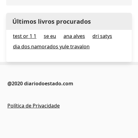
Últimos livros procurados
test or 1 1
se eu
ana alves
dri satys
dia dos namorados yule travalon
@2020 diariodoestado.com
Política de Privacidade