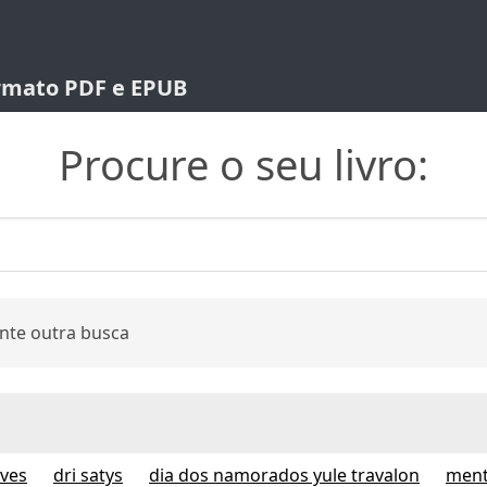
ormato PDF e EPUB
Procure o seu livro:
nte outra busca
lves
dri satys
dia dos namorados yule travalon
ment