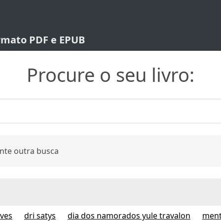
ormato PDF e EPUB
Procure o seu livro:
nte outra busca
lves
dri satys
dia dos namorados yule travalon
ment