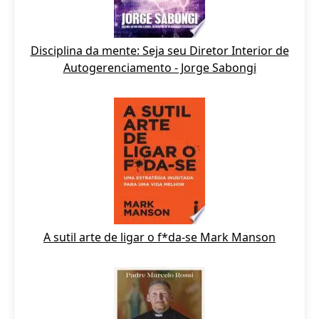
Disciplina da mente: Seja seu Diretor Interior de
Autogerenciamento - Jorge Sabongi
A sutil arte de ligar o f*da-se Mark Manson