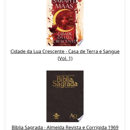
Cidade da Lua Crescente - Casa de Terra e Sangue
(Vol. 1)
Bíblia Sagrada - Almeida Revista e Corrigida 1969