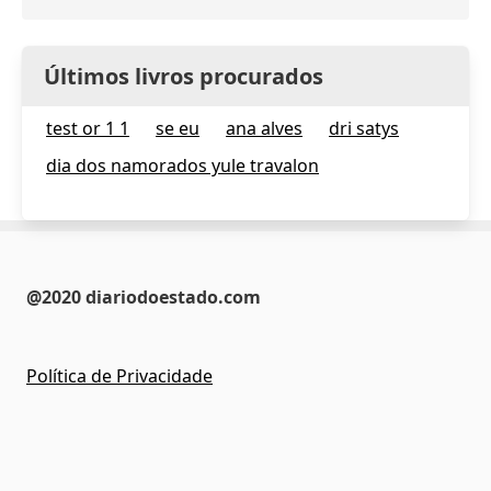
Últimos livros procurados
test or 1 1
se eu
ana alves
dri satys
dia dos namorados yule travalon
@2020 diariodoestado.com
Política de Privacidade