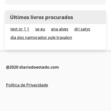
Últimos livros procurados
test or 1 1
se eu
ana alves
dri satys
dia dos namorados yule travalon
@2020 diariodoestado.com
Política de Privacidade