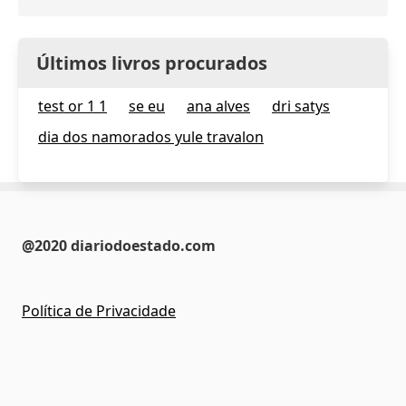
Últimos livros procurados
test or 1 1
se eu
ana alves
dri satys
dia dos namorados yule travalon
@2020 diariodoestado.com
Política de Privacidade