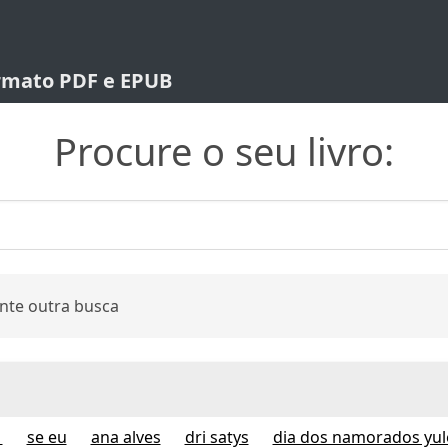
ormato PDF e EPUB
Procure o seu livro:
nte outra busca
1
se eu
ana alves
dri satys
dia dos namorados yul